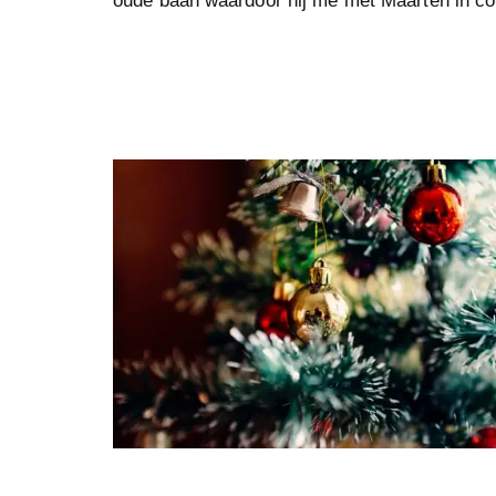
oude baan waardoor hij me met Maarten in c