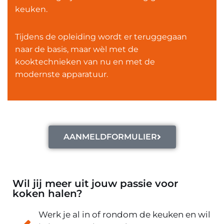
keuken.
Tijdens de opleiding wordt er teruggegaan
naar de basis, maar wèl met de
kooktechnieken van nu en met de
modernste apparatuur.
AANMELDFORMULIER
Wil jij meer uit jouw passie voor
koken halen?
Werk je al in of rondom de keuken en wil