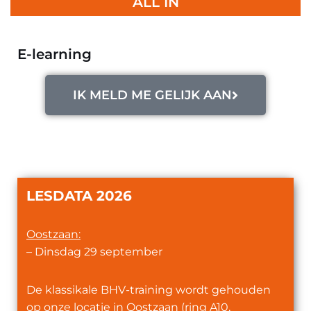
ALL IN
E-learning
IK MELD ME GELIJK AAN
LESDATA 2026
Oostzaan:
– Dinsdag 29 september
De klassikale BHV-training wordt gehouden
op onze locatie in Oostzaan (ring A10,