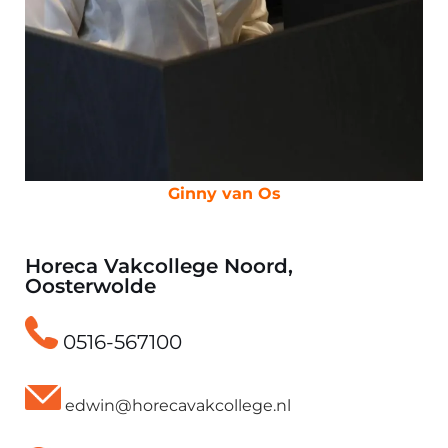
Ginny van Os
Horeca Vakcollege Noord,
Oosterwolde
0516-567100
edwin@horecavakcollege.nl