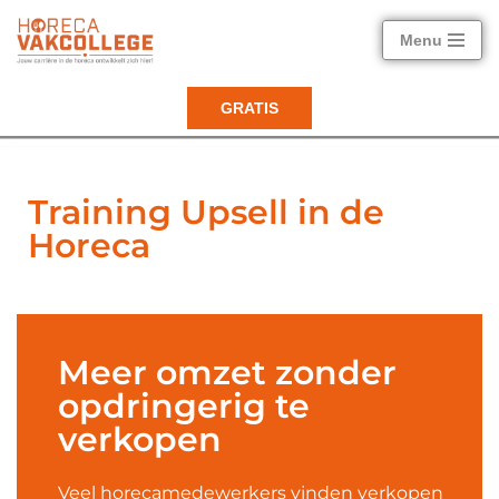
Menu
Ga
naar
GRATIS
de
inhoud
Training Upsell in de
Horeca
Meer omzet zonder
opdringerig te
verkopen
Veel horecamedewerkers vinden verkopen