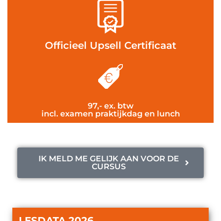
Officieel Upsell Certificaat
97,- ex. btw
incl. examen praktijkdag en lunch
IK MELD ME GELIJK AAN VOOR DE
CURSUS
LESDATA 2026