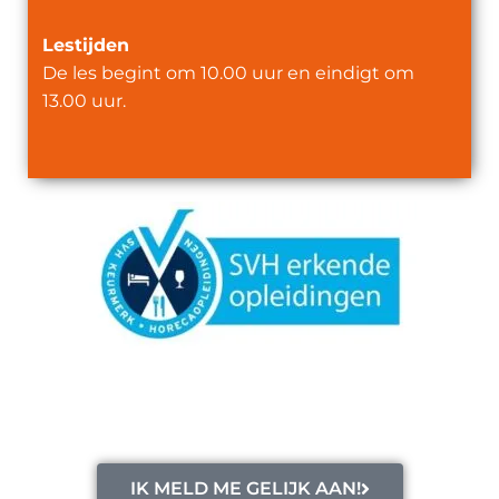
L
estijden
De les begint om 10.00 uur en eindigt om
13.00 uur.
IK MELD ME GELIJK AAN!