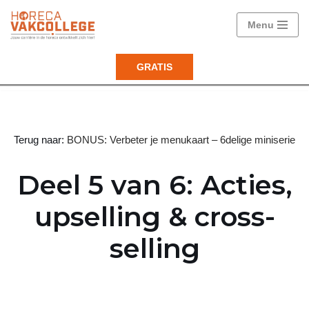
Menu
Ga
naar
GRATIS
de
inhoud
Terug naar:
BONUS: Verbeter je menukaart – 6delige miniserie
Deel 5 van 6: Acties,
upselling & cross-
selling