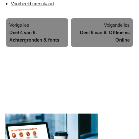
Voorbeeld menukaart
Vorige les
Volgende les
Deel 4 van 6:
Deel 6 van 6: Offline vs
Achtergronden & fonts
Online