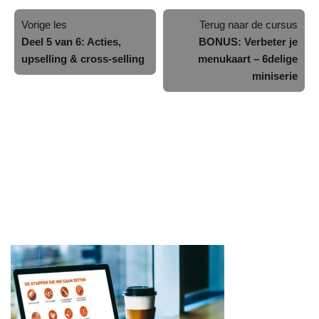
Vorige les
Terug naar de cursus
Deel 5 van 6: Acties,
BONUS: Verbeter je
upselling & cross-selling
menukaart – 6delige
miniserie