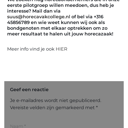
eerste pilotgroep
willen meedoen, dus heb je
interesse? Mail dan via
suus@horecavakcollege.nl
of bel via +316
45856789 en wie weet kunnen wij ook als
bondgenoten met elkaar optrekken om zo
meer resultaat te halen uit jouw horecazaak!
Meer info vind je ook
HIER
Geef een reactie
Je e-mailadres wordt niet gepubliceerd.
Vereiste velden zijn gemarkeerd met
*
Naam
*