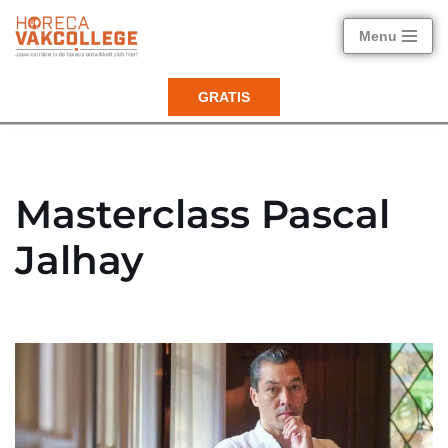
Menu
Ga
naar
GRATIS
de
inhoud
Masterclass Pascal
Jalhay