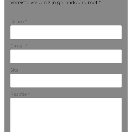
Vereiste velden zijn gemarkeerd met
*
Naam
*
E-mail
*
Site
Reactie
*