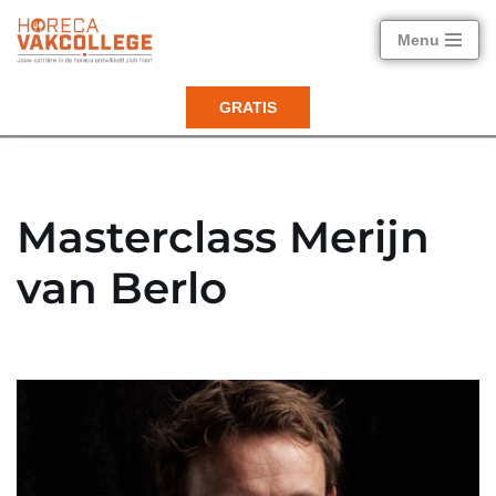
Menu
Ga
naar
GRATIS
de
inhoud
Masterclass Merijn
van Berlo