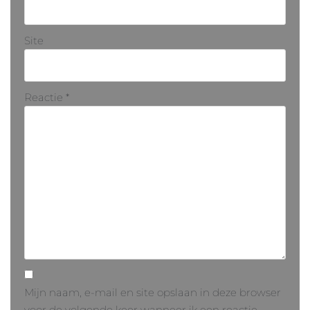
Site
Reactie
*
Mijn naam, e-mail en site opslaan in deze browser
voor de volgende keer wanneer ik een reactie