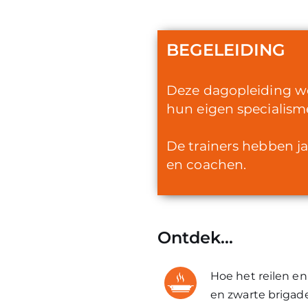
BEGELEIDING
Deze dagopleiding wo
hun eigen specialism
De trainers hebben ja
en coachen.
Ontdek...
Hoe het reilen en
en zwarte brigad