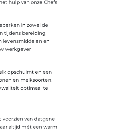
met hulp van onze Chefs
beperken in zowel de
n tijdens bereiding,
an levensmiddelen en
uw werkgever
melk opschuimt en een
bonen en melksoorten.
aliteit optimaal te
t voorzien van datgene
maar altijd mét een warm