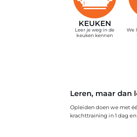
KEUKEN
Leer je weg in de
We l
keuken kennen
Leren, maar dan l
Opleiden doen we met éé
krachttraining in 1 dag en