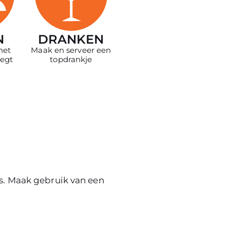
N
DRANKEN
het
Maak en serveer een
legt
topdrankje
n
s. Maak gebruik van een