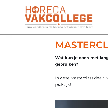
Ga
naar
de
inhoud
MASTERCL
Wat kun je doen met lang
gebruiken?
In deze Masterclass deelt M
praktijk!