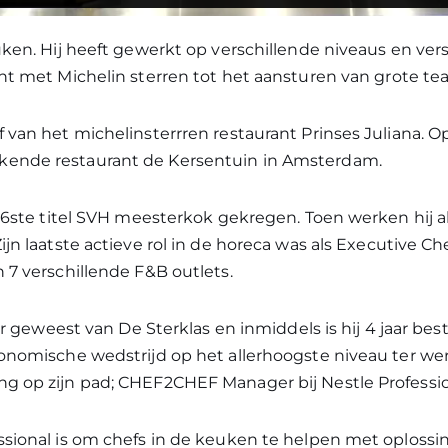
uken. Hij heeft gewerkt op verschillende niveaus en ver
ant met Michelin sterren tot het aansturen van grote te
 van het michelinsterrren restaurant Prinses Juliana. Op z
kende restaurant de Kersentuin in Amsterdam.
126ste titel SVH meesterkok gekregen. Toen werken hij al
ijn laatste actieve rol in de horeca was als Executive Ch
 7 verschillende F&B outlets.
ter geweest van De Sterklas en inmiddels is hij 4 jaar be
ronomische wedstrijd op het allerhoogste niveau ter we
g op zijn pad; CHEF2CHEF Manager bij Nestle Professio
ssional is om chefs in de keuken te helpen met oplossin