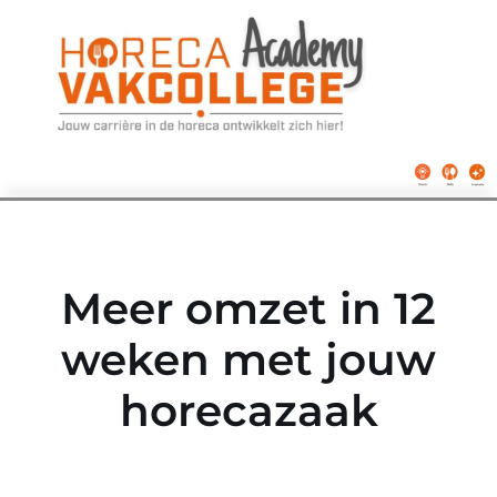
Ga
naar
de
inhoud
Meer omzet in 12
weken met jouw
horecazaak