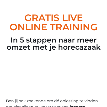
Ga
GRATIS LIVE
naar
ONLINE TRAINING
de
inhoud
In 5 stappen naar meer
omzet met je horecazaak
Ben jij ook zoekende om dé oplossing te vinden
om niet alleen nu, maar voor een
langere