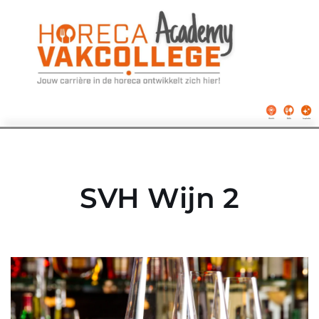
Ga
naar
de
inhoud
SVH Wijn 2