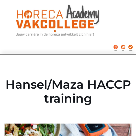
Ga
naar
de
inhoud
Hansel/Maza HACCP
training