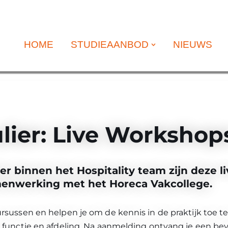
HOME
STUDIEAANBOD
NIEUWS
ier: Live Worksho
er binnen het Hospitality team zijn deze 
amenwerking met het Horeca Vakcollege.
sussen en helpen je om de kennis in de praktijk toe te 
 functie en afdeling. Na aanmelding ontvang je een beve