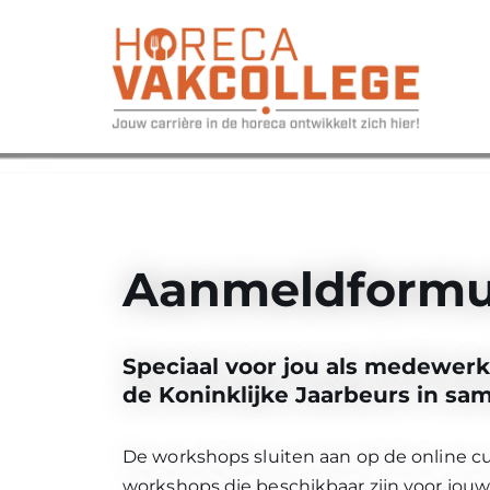
Ga
naar
de
inhoud
Aanmeldformul
Speciaal voor jou als medewerk
de Koninklijke Jaarbeurs in s
De workshops sluiten aan op de online cur
workshops die beschikbaar zijn voor jouw